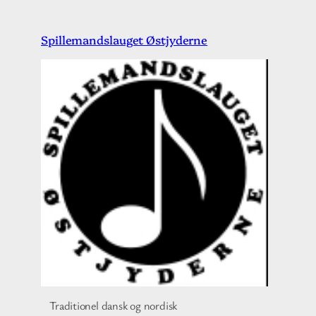
Spring
Spillemandslauget Østjyderne
til
indhold
Traditionel dansk og nordisk