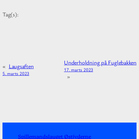
r
d
m
e
Tag(s):
a
n
t
i
o
n
a
Underholdning på Fuglebakken
b
«
Laugsaften
17. marts 2023
o
5. marts 2023
»
u
t
Spillemandslauget Østjyderne