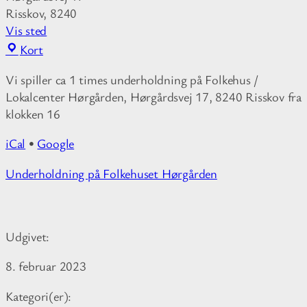
Risskov
,
8240
Vis sted
F
Kort
o
Vi spiller ca 1 times underholdning på Folkehus /
l
Lokalcenter Hørgården, Hørgårdsvej 17, 8240 Risskov fra
k
klokken 16
e
h
iCal
•
Google
u
s
M
Underholdning på Folkehuset Hørgården
e
o
t
r
H
e
ø
Udgivet:
i
r
n
8. februar 2023
g
f
å
o
Kategori(er):
r