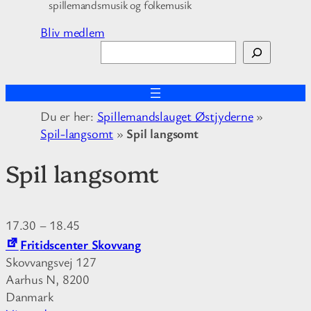
spillemandsmusik og folkemusik
Bliv medlem
S
ø
g
Du er her:
Spillemandslauget Østjyderne
»
Spil-langsomt
»
Spil langsomt
Spil langsomt
17.30
–
18.45
Fritidscenter Skovvang
Skovvangsvej 127
Aarhus N
,
8200
Danmark