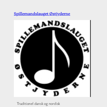
Spring
Spillemandslauget Østjyderne
til
indhold
Traditionel dansk og nordisk