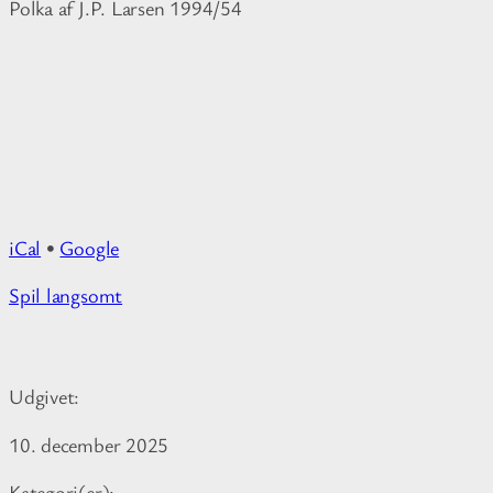
v
Polka af J.P. Larsen 1994/54
a
n
g
iCal
•
Google
M
Spil langsomt
o
r
e
Udgivet:
i
n
10. december 2025
f
o
Kategori(er):