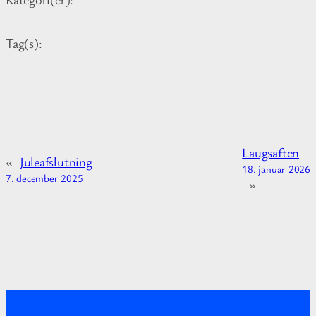
r
m
Tag(s):
a
t
i
o
n
a
Laugsaften
b
«
Juleafslutning
18. januar 2026
o
7. december 2025
»
u
t