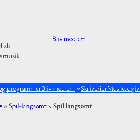
Bliv medlem
disk
kemusik
og programmer
Bliv medlem
Skriverier
Musikudgive
e
»
Spil-langsomt
»
Spil langsomt