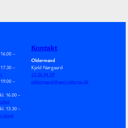
Kontakt
.
16.00
–
Oldermand
Kjeld Nørgaard
.
17.30
–
mt
23 36 94 59
.
19.00
–
oldermand@oestjyderne.dk
kl.
16.00
–
teltet
kl.
13.30
–
erskind