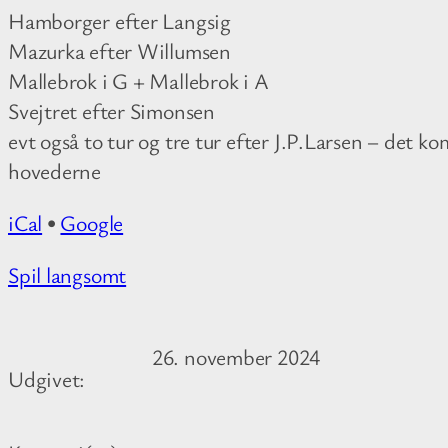
s
Hamborger efter Langsig
c
Mazurka efter Willumsen
e
Mallebrok i G + Mallebrok i A
n
Svejtret efter Simonsen
t
evt også to tur og tre tur efter J.P.Larsen – det k
e
hovederne
r
S
iCal
•
Google
k
o
M
Spil langsomt
v
o
v
r
26. november 2024
a
e
Udgivet:
n
i
g
n