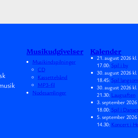
Musikudgivelser
Kalender
21. august 2026
kl
Musikindspilninger
17.00
:
Spil i by
CD
30. august 2026
kl
sk
Kassettebånd
18.45
:
Spil langso
musik
MP3-fil
30. august 2026
kl
Nodesamlinger
21.30
:
Laugsaften
3. september 2026
18.00
:
Spil i Danse
5. september 2026
14.30
:
Koncert i H