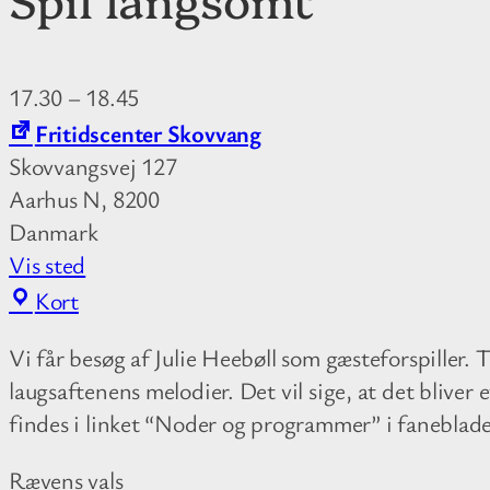
17.30
–
18.45
Fritidscenter Skovvang
Skovvangsvej 127
Aarhus N
,
8200
Danmark
Vis sted
F
Kort
r
Vi får besøg af Julie Heebøll som gæsteforspiller.
i
laugsaftenens melodier. Det vil sige, at det bliver
t
findes i linket “Noder og programmer” i faneblad
i
d
Rævens vals