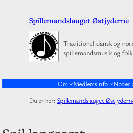
Spring
Spillemandslauget Østjyderne
til
indhold
Traditionel dansk og nor
spillemandsmusik og fol
Om
Medlemsinfo
Noder 
Du er her:
Spillemandslauget Østjydern
Spil langsomt