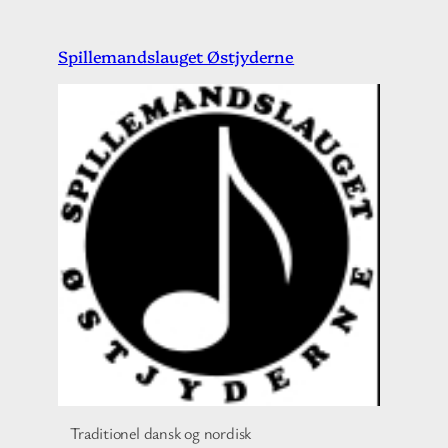
Spring
Spillemandslauget Østjyderne
til
indhold
Traditionel dansk og nordisk