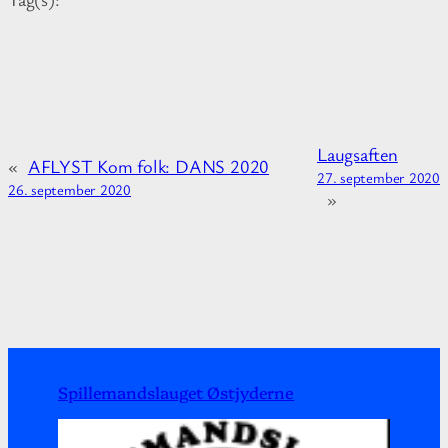
a
t
i
o
n
a
Laugsaften
b
«
AFLYST Kom folk: DANS 2020
27. september 2020
o
26. september 2020
»
u
t
Spillemandslauget Østjyderne