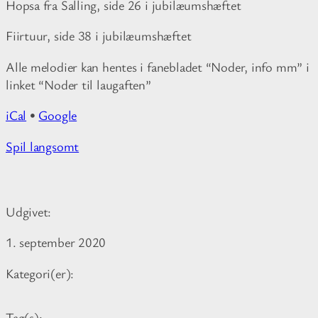
Hopsa fra Salling, side 26 i jubilæumshæftet
Fiirtuur, side 38 i jubilæumshæftet
Alle melodier kan hentes i fanebladet “Noder, info mm” i
linket “Noder til laugaften”
iCal
•
Google
M
Spil langsomt
o
r
e
Udgivet:
i
n
1. september 2020
f
o
Kategori(er):
r
m
Tag(s):