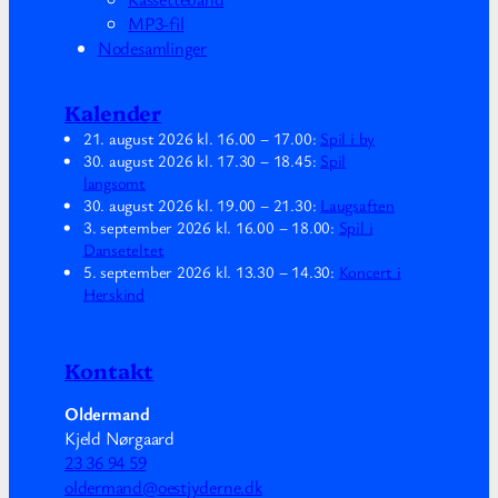
MP3-fil
Nodesamlinger
Kalender
21. august 2026
kl.
16.00
–
17.00
:
Spil i by
30. august 2026
kl.
17.30
–
18.45
:
Spil
langsomt
30. august 2026
kl.
19.00
–
21.30
:
Laugsaften
3. september 2026
kl.
16.00
–
18.00
:
Spil i
Danseteltet
5. september 2026
kl.
13.30
–
14.30
:
Koncert i
Herskind
Kontakt
Oldermand
Kjeld Nørgaard
23 36 94 59
oldermand@oestjyderne.dk