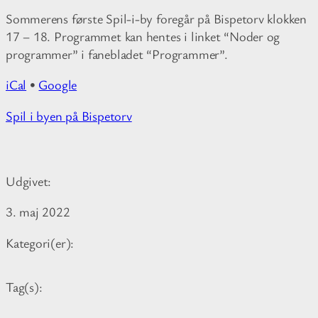
i
Sommerens første Spil-i-by foregår på Bispetorv klokken
s
17 – 18. Programmet kan hentes i linket “Noder og
p
programmer” i fanebladet “Programmer”.
e
t
iCal
•
Google
o
r
M
Spil i byen på Bispetorv
v
o
e
r
t
e
Udgivet:
i
n
3. maj 2022
f
o
Kategori(er):
r
m
Tag(s):
a
t