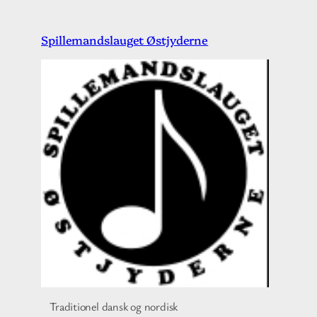
Spring
Spillemandslauget Østjyderne
til
indhold
Traditionel dansk og nordisk