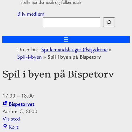
spillemandsmusik og folkemusik
Bliv medlem
S
ø
g
Du er her:
Spillemandslauget Østjyderne
»
Spil-i-byen
»
Spil i byen på Bispetorv
Spil i byen på Bispetorv
17.00
–
18.00
Bispetorvet
Aarhus C
,
8000
Vis sted
B
Kort