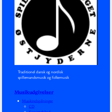
Traditionel dansk og nordisk
spillemandsmusik og folkemusik
Musikudgivelser
Musikindspilninger
CD
Kassettebånd