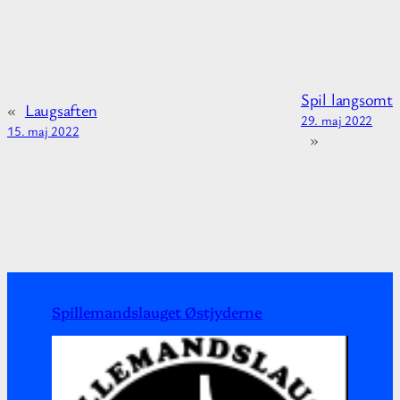
i
o
n
a
Spil langsomt
b
«
Laugsaften
29. maj 2022
o
15. maj 2022
»
u
t
Spillemandslauget Østjyderne