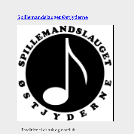
Spring
Spillemandslauget Østjyderne
til
indhold
Traditionel dansk og nordisk