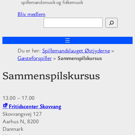
spillemandsmusik og folkemusik
Bliv medlem
S
ø
g
Du er her:
Spillemandslauget Østjyderne
»
Gæsteforspiller
»
Sammenspilskursus
Sammenspilskursus
13.00
–
17.00
Fritidscenter Skovvang
Skovvangsvej 127
Aarhus N
,
8200
Danmark