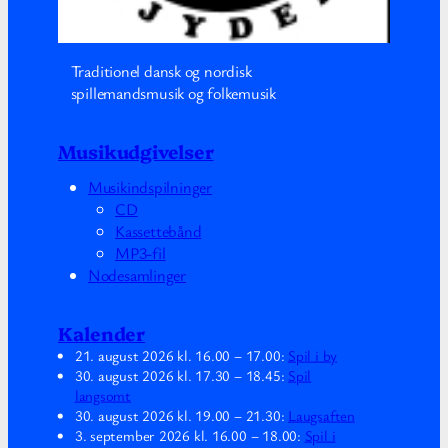
Traditionel dansk og nordisk
spillemandsmusik og folkemusik
Musikudgivelser
Musikindspilninger
CD
Kassettebånd
MP3-fil
Nodesamlinger
Kalender
21. august 2026
kl.
16.00
–
17.00
:
Spil i by
30. august 2026
kl.
17.30
–
18.45
:
Spil
langsomt
30. august 2026
kl.
19.00
–
21.30
:
Laugsaften
3. september 2026
kl.
16.00
–
18.00
:
Spil i