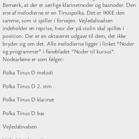
v
Bemærk, at der er særlige klarinetnoder og basnoder. Den
a
ene af melodierne er en Tinuspolka. Det er IKKE den
n
samme, som vi spiller i forvejen. Vejledalsvalsen
g
indeholder en reprise, hvor der på violin skal spilles i
position. Der er en oktaveret udgave til dem, der ikke
bryder sig om det. Alle melodierne ligger i linket “Noder
og programmer” i fanebladet “Noder til kursus”.
Nodearkene er som følger:
Polka Tinus D melodi
Polka Tinus D 2. stm
Polka Tinus D klarinet
Polka Tinus D bas
Vejledalsvalsen