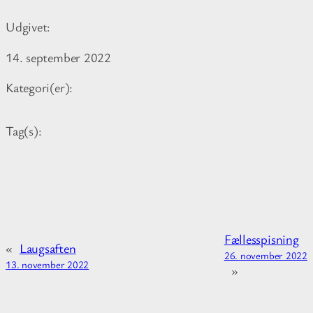
e
Udgivet:
i
n
14. september 2022
f
o
Kategori(er):
r
m
Tag(s):
a
t
i
o
n
a
Fællesspisning
b
«
Laugsaften
26. november 2022
o
13. november 2022
»
u
t