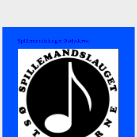
Spillemandslauget Østjyderne