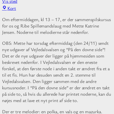
Vis sted
F
Kort
r
Om eftermiddagen, kl 13 – 17, er der sammenspilskursus
i
for os og Ribe Spillemandslaug med Mette Katrine
t
Jensen. Noderne til melodierne står nedenfor.
i
d
OBS: Mette har torsdag eftermiddag (den 24/11) sendt
s
nye udgaver af Vejledalsvalsen og “På den dovne side”!
c
Det er de nye udgaver der ligger på hjemmesiden som
e
beskrevet nedenfor. I Vejledalsvalsen er den eneste
n
forskel, at den første node i anden takt er ændret fra et a
t
til et fis. Hun har desuden sendt en 2. stemme til
e
Vejledalsvalsen. Den ligger sammen med de andre
r
kursusnoder. I “På den dovne side” er der ændret en takt
S
på side to, så hvis du allerede har printet noderne, kan du
k
nøjes med at lave et nyt print af side to.
o
v
Der er tre melodier: en polka, en vals og en mazurka.