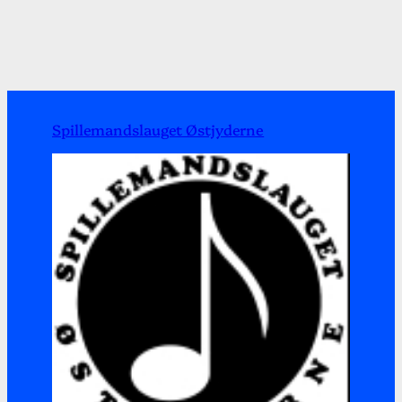
Spillemandslauget Østjyderne