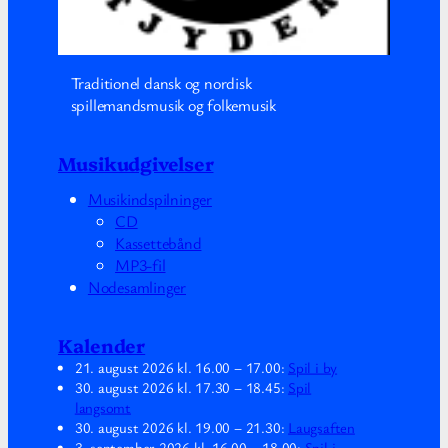
Traditionel dansk og nordisk
spillemandsmusik og folkemusik
Musikudgivelser
Musikindspilninger
CD
Kassettebånd
MP3-fil
Nodesamlinger
Kalender
21. august 2026
kl.
16.00
–
17.00
:
Spil i by
30. august 2026
kl.
17.30
–
18.45
:
Spil
langsomt
30. august 2026
kl.
19.00
–
21.30
:
Laugsaften
3. september 2026
kl.
16.00
–
18.00
:
Spil i