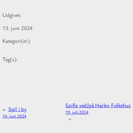
t
r
e
e
Udgivet:
i
n
13. juni 2024
f
o
Kategori(er):
r
m
Tag(s):
a
t
i
o
n
a
Spille ved/på Harlev Folkehus
b
«
Spil i by
19. juli 2024
o
14. juni 2024
»
u
t