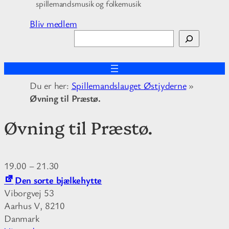
spillemandsmusik og folkemusik
Bliv medlem
S
ø
g
Du er her:
Spillemandslauget Østjyderne
»
Øvning til Præstø.
Øvning til Præstø.
19.00
–
21.30
Den sorte bjælkehytte
Viborgvej 53
Aarhus V
,
8210
Danmark