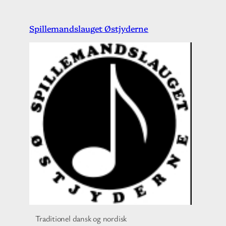
Spring
Spillemandslauget Østjyderne
til
indhold
Traditionel dansk og nordisk