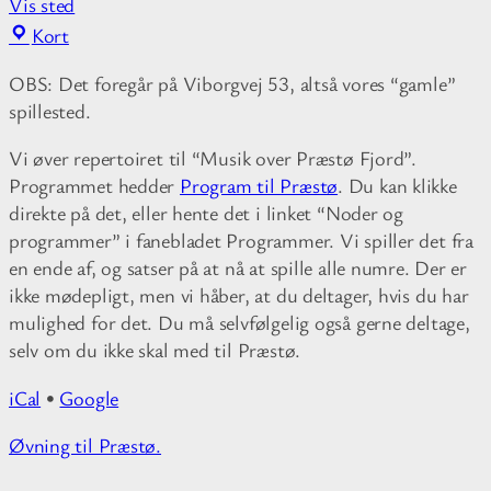
Vis sted
D
Kort
e
OBS: Det foregår på Viborgvej 53, altså vores “gamle”
n
spillested.
s
o
Vi øver repertoiret til “Musik over Præstø Fjord”.
r
Programmet hedder
Program til Præstø
. Du kan klikke
t
direkte på det, eller hente det i linket “Noder og
e
programmer” i fanebladet Programmer. Vi spiller det fra
b
en ende af, og satser på at nå at spille alle numre. Der er
j
ikke mødepligt, men vi håber, at du deltager, hvis du har
æ
mulighed for det. Du må selvfølgelig også gerne deltage,
l
selv om du ikke skal med til Præstø.
k
e
iCal
•
Google
h
y
M
Øvning til Præstø.
t
o