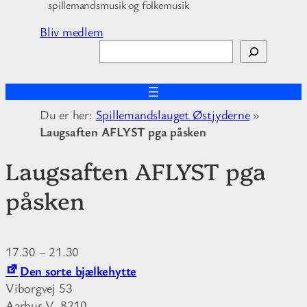
spillemandsmusik og folkemusik
Bliv medlem
S
ø
g
Du er her:
Spillemandslauget Østjyderne
»
Laugsaften AFLYST pga påsken
Laugsaften AFLYST pga
påsken
17.30
–
21.30
Den sorte bjælkehytte
Viborgvej 53
Aarhus V
,
8210