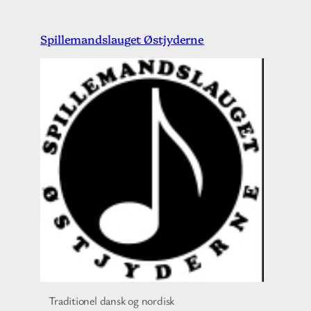
Spring
Spillemandslauget Østjyderne
til
indhold
Traditionel dansk og nordisk