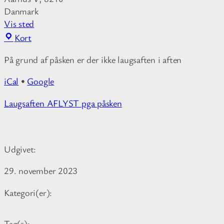
Danmark
Vis sted
D
Kort
e
På grund af påsken er der ikke laugsaften i aften
n
s
iCal
•
Google
o
r
M
Laugsaften AFLYST pga påsken
t
o
e
r
b
e
j
Udgivet:
i
æ
n
29. november 2023
l
f
k
o
Kategori(er):
e
r
h
m
y
Tag(s):