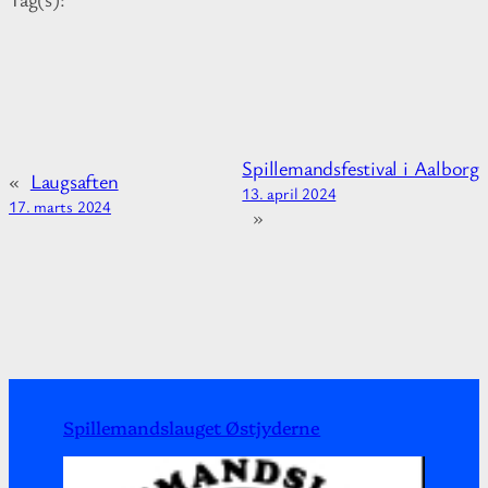
a
t
t
t
i
e
o
n
a
Spillemandsfestival i Aalborg
b
«
Laugsaften
13. april 2024
o
17. marts 2024
»
u
t
Spillemandslauget Østjyderne