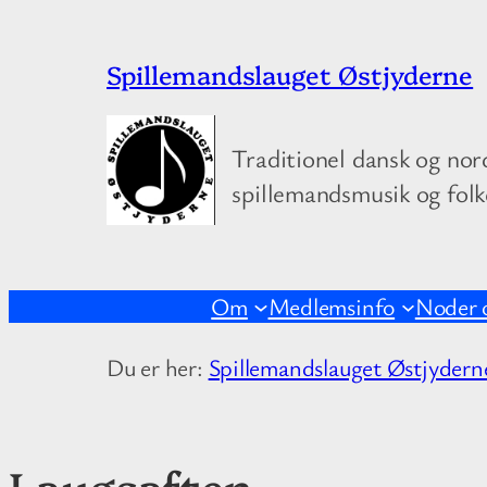
Spring
Spillemandslauget Østjyderne
til
indhold
Traditionel dansk og nor
spillemandsmusik og fol
Om
Medlemsinfo
Noder 
Du er her:
Spillemandslauget Østjydern
Laugsaften