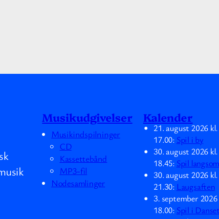
Musikudgivelser
Kalender
21. august 2026
kl
Musikindspilninger
17.00
:
Spil i by
CD
30. august 2026
kl
sk
Kassettebånd
18.45
:
Spil langso
musik
MP3-fil
30. august 2026
kl
Nodesamlinger
21.30
:
Laugsaften
3. september 2026
18.00
:
Spil i Danse