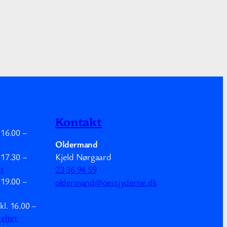
Kontakt
.
16.00
–
Oldermand
Kjeld Nørgaard
.
17.30
–
mt
23 36 94 59
.
19.00
–
oldermand@oestjyderne.dk
kl.
16.00
–
teltet