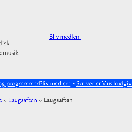
Bliv medlem
disk
kemusik
og programmer
Bliv medlem
Skriverier
Musikudgive
e
»
Laugsaften
»
Laugsaften