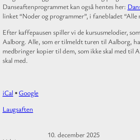
s
Danseaftenprogrammet kan også hentes her:
Dan
c
linket “Noder og programmer”, i fanebladet “Alle 
e
n
Efter kaffepausen spiller vi de kursusmelodier, som
t
Aalborg. Alle, som er tilmeldt turen til Aalborg, 
e
medbringer kopier til dem, som ikke skal med til Aa
r
skal med.
S
k
o
iCal
•
Google
v
v
M
Laugsaften
a
o
n
r
g
10. december 2025
e