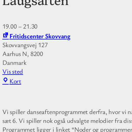
19.00
–
21.30
Fritidscenter Skovvang
Skovvangsvej 127
Aarhus N
,
8200
Danmark
Vis sted
F
Kort
r
i
t
Vi spiller danseaftenprogrammet derfra, hvor vi nå
i
sæt 6. Vi spiller nok også udvalgte melodier fra diss
d
Programmet ligger i linket “Noder og programmer