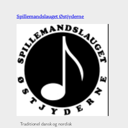
Spring
Spillemandslauget Østjyderne
til
indhold
Traditionel dansk og nordisk