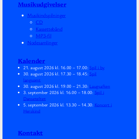
Musikudgivelser
Musikindspilninger
CD
Kassettebånd
MP3-fil
Nodesamlinger
Kalender
21. august 2026
kl.
16.00
–
17.00
:
Spil i by
30. august 2026
kl.
17.30
–
18.45
:
Spil
langsomt
30. august 2026
kl.
19.00
–
21.30
:
Laugsaften
3. september 2026
kl.
16.00
–
18.00
:
Spil i
Danseteltet
5. september 2026
kl.
13.30
–
14.30
:
Koncert i
Herskind
Kontakt