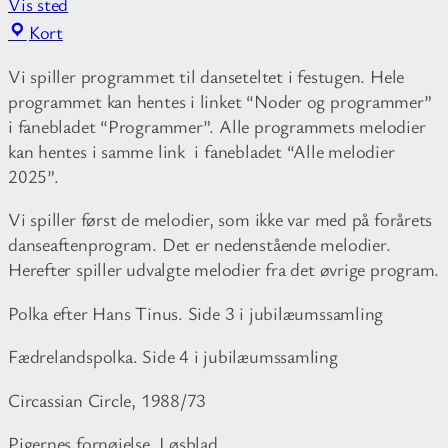
Vis sted
F
Kort
r
Vi spiller programmet til danseteltet i festugen. Hele
i
programmet kan hentes i linket “Noder og programmer”
t
i fanebladet “Programmer”. Alle programmets melodier
i
kan hentes i samme link i fanebladet “Alle melodier
d
2025”.
s
c
Vi spiller først de melodier, som ikke var med på forårets
e
danseaftenprogram. Det er nedenstående melodier.
n
Herefter spiller udvalgte melodier fra det øvrige program.
t
e
Polka efter Hans Tinus. Side 3 i jubilæumssamling
r
S
Fædrelandspolka. Side 4 i jubilæumssamling
k
Circassian Circle, 1988/73
o
v
Pigernes fornøjelse. Løsblad