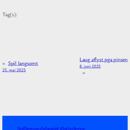
r
m
Tag(s):
a
t
i
o
n
a
Laug aflyst pga pinsen
b
«
Spil langsomt
8. juni 2025
o
25. maj 2025
»
u
t
Spillemandslauget Østjyderne