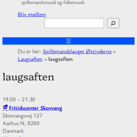
spillemandsmusik og folkemusik
Bliv medlem
S
ø
g
Du er her:
Spillemandslauget Østjyderne
»
Laugsaften
»
laugsaften
laugsaften
19.00
–
21.30
Fritidscenter Skovvang
Skovvangsvej 127
Aarhus N
,
8200
Danmark