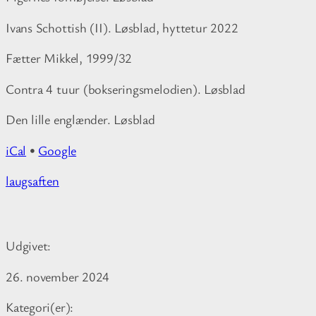
v
a
Ivans Schottish (II). Løsblad, hyttetur 2022
n
g
Fætter Mikkel, 1999/32
Contra 4 tuur (bokseringsmelodien). Løsblad
Den lille englænder. Løsblad
iCal
•
Google
M
laugsaften
o
r
e
Udgivet:
i
n
26. november 2024
f
o
Kategori(er):