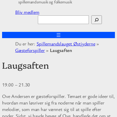
spillemandsmusik og folkemusik
Bliv medlem
S
ø
g
Du er her:
Spillemandslauget Østjyderne
»
Gæsteforspiller
»
Laugsaften
Laugsaften
19.00
–
21.30
Ove Andersen er gæsteforspiller. Temaet er gode ideer til,
hvordan man løsriver sig fra noderne når man spiller
melodier, som man har vænnet sig til at spille efter
noder. Sidst, vi havde besøg af Ove, handlede det om at