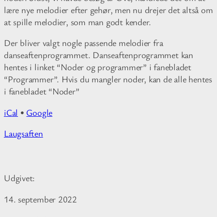
lære nye melodier efter gehør, men nu drejer det altså om
at spille melodier, som man godt kender.
Der bliver valgt nogle passende melodier fra
danseaftenprogrammet. Danseaftenprogrammet kan
hentes i linket “Noder og programmer” i fanebladet
“Programmer”. Hvis du mangler noder, kan de alle hentes
i fanebladet “Noder”
iCal
•
Google
M
Laugsaften
o
r
e
Udgivet:
i
n
14. september 2022
f