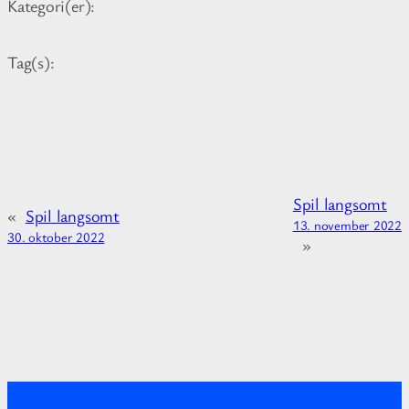
o
Kategori(er):
r
m
Tag(s):
a
t
i
o
n
a
Spil langsomt
b
«
Spil langsomt
13. november 2022
o
30. oktober 2022
»
u
t