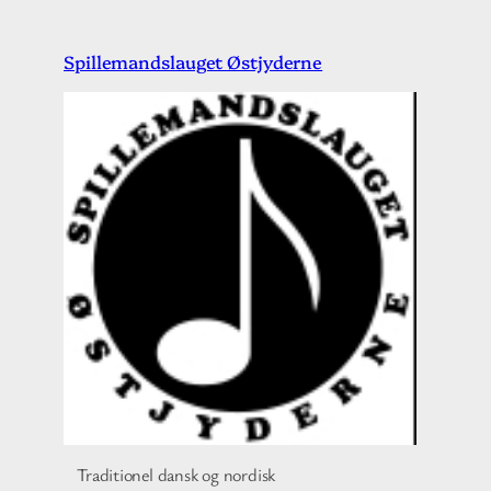
Spring
Spillemandslauget Østjyderne
til
indhold
Traditionel dansk og nordisk