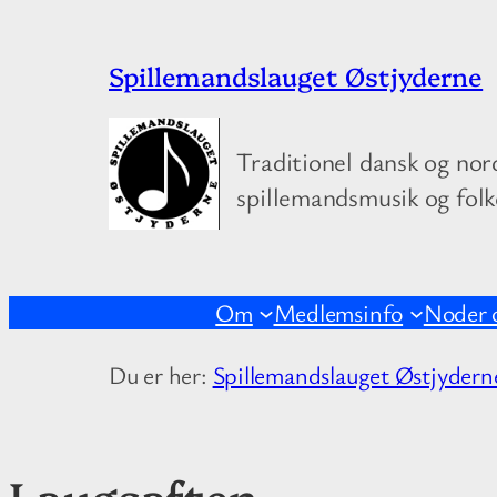
Spring
Spillemandslauget Østjyderne
til
indhold
Traditionel dansk og nor
spillemandsmusik og fol
Om
Medlemsinfo
Noder 
Du er her:
Spillemandslauget Østjydern
Laugsaften