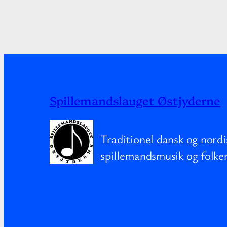
Spillemandslauget Østjyderne
Traditionel dansk og nordi
spillemandsmusik og folke