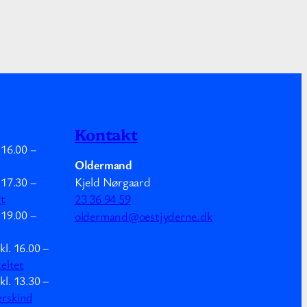
Kontakt
.
16.00
–
Oldermand
Kjeld Nørgaard
.
17.30
–
mt
23 36 94 59
.
19.00
–
oldermand@oestjyderne.dk
kl.
16.00
–
teltet
kl.
13.30
–
erskind