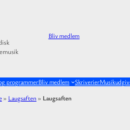
Bliv medlem
disk
kemusik
og programmer
Bliv medlem
Skriverier
Musikudgive
e
»
Laugsaften
»
Laugsaften