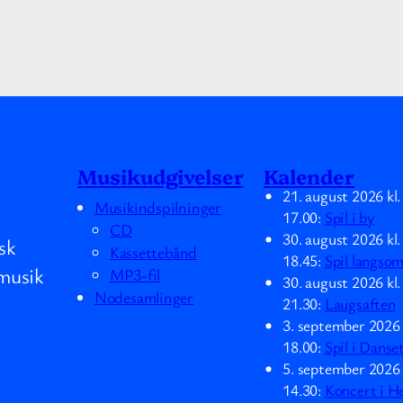
Musikudgivelser
Kalender
21. august 2026
kl
Musikindspilninger
17.00
:
Spil i by
CD
30. august 2026
kl
sk
Kassettebånd
18.45
:
Spil langso
musik
MP3-fil
30. august 2026
kl
Nodesamlinger
21.30
:
Laugsaften
3. september 2026
18.00
:
Spil i Danse
5. september 2026
14.30
:
Koncert i H