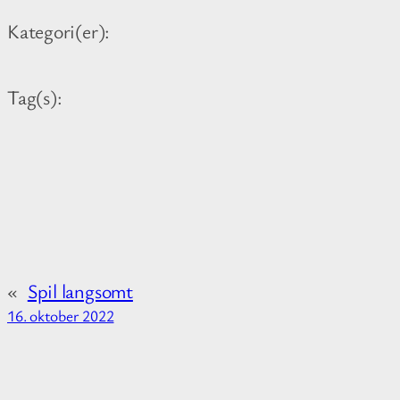
n
Kategori(er):
f
o
r
Tag(s):
m
a
t
i
o
n
a
«
Spil langsomt
b
16. oktober 2022
o
u
t