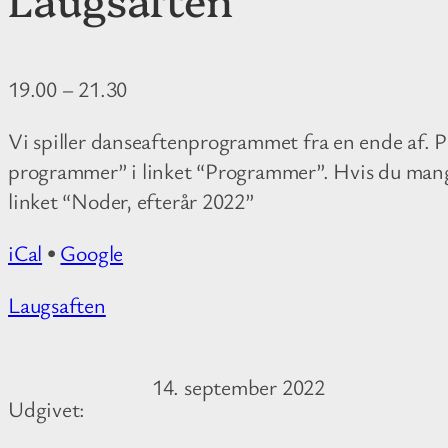
19.00
–
21.30
Vi spiller danseaftenprogrammet fra en ende af.
programmer” i linket “Programmer”. Hvis du mangl
linket “Noder, efterår 2022”
iCal
•
Google
M
Laugsaften
o
r
14. september 2022
e
Udgivet:
i