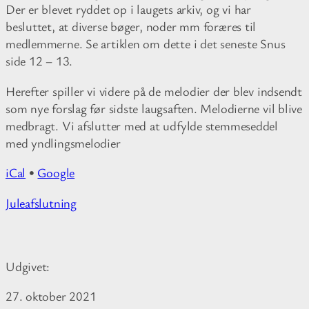
Der er blevet ryddet op i laugets arkiv, og vi har
besluttet, at diverse bøger, noder mm foræres til
medlemmerne. Se artiklen om dette i det seneste Snus
side 12 – 13.
Herefter spiller vi videre på de melodier der blev indsendt
som nye forslag før sidste laugsaften. Melodierne vil blive
medbragt. Vi afslutter med at udfylde stemmeseddel
med yndlingsmelodier
iCal
•
Google
M
Juleafslutning
o
r
e
Udgivet:
i
n
27. oktober 2021
f