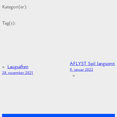
o
Kategori(er):
r
m
Tag(s):
a
t
i
o
n
a
AFLYST Spil langsomt
b
«
Laugsaften
9. januar 2022
o
28. november 2021
»
u
t