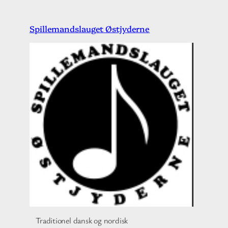
Spring
Spillemandslauget Østjyderne
til
indhold
Traditionel dansk og nordisk