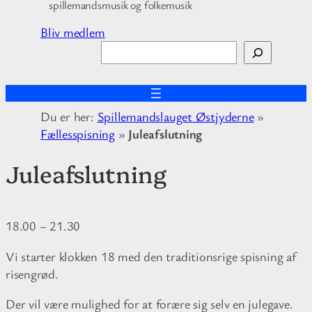
spillemandsmusik og folkemusik
Bliv medlem
S
ø
g
Du er her:
Spillemandslauget Østjyderne
»
Fællesspisning
»
Juleafslutning
Juleafslutning
18.00
–
21.30
Vi starter klokken 18 med den traditionsrige spisning af
risengrød.
Der vil være mulighed for at forære sig selv en julegave.