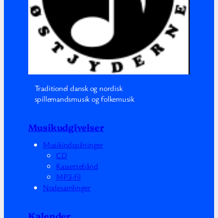
Traditionel dansk og nordisk
spillemandsmusik og folkemusik
Musikudgivelser
Musikindspilninger
CD
Kassettebånd
MP3-fil
Nodesamlinger
Kalender