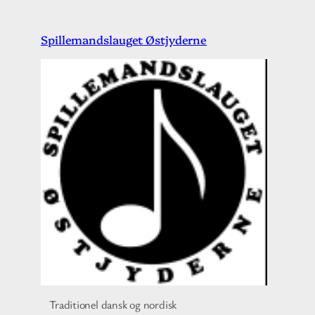
Spring
Spillemandslauget Østjyderne
til
indhold
Traditionel dansk og nordisk