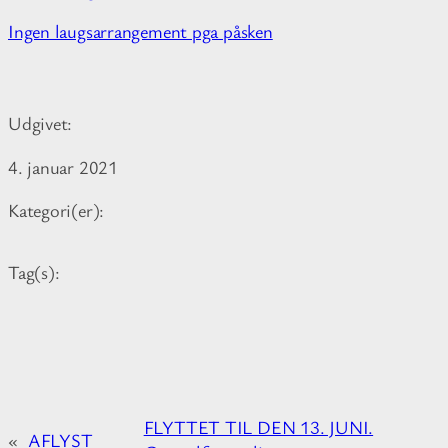
M
Ingen laugsarrangement pga påsken
o
r
e
Udgivet:
i
n
4. januar 2021
f
o
Kategori(er):
r
m
Tag(s):
a
t
i
o
n
a
FLYTTET TIL DEN 13. JUNI.
b
«
AFLYST