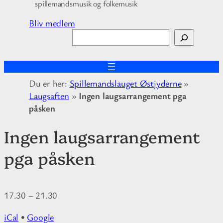
spillemandsmusik og folkemusik
Bliv medlem
S
ø
g
Du er her:
Spillemandslauget Østjyderne
»
Laugsaften
»
Ingen laugsarrangement pga
påsken
Ingen laugsarrangement
pga påsken
17.30
–
21.30
iCal
•
Google