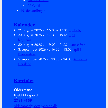
MP3-fil
Nodesamlinger
Kalender
21. august 2026
kl.
16.00
–
17.00
:
Spil i by
30. august 2026
kl.
17.30
–
18.45
:
Spil
langsomt
30. august 2026
kl.
19.00
–
21.30
:
Laugsaften
3. september 2026
kl.
16.00
–
18.00
:
Spil i
Danseteltet
5. september 2026
kl.
13.30
–
14.30
:
Koncert i
Herskind
Kontakt
Oldermand
Kjeld Nørgaard
23 36 94 59
oldermand@oestjyderne.dk