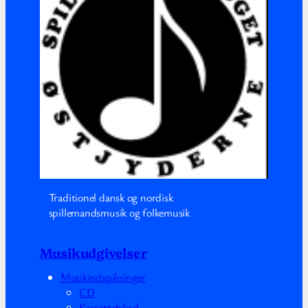
Traditionel dansk og nordisk
spillemandsmusik og folkemusik
Musikudgivelser
Musikindspilninger
CD
Kassettebånd