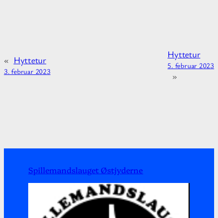
i
o
n
a
Hyttetur
b
«
Hyttetur
5. februar 2023
o
3. februar 2023
»
u
t
Spillemandslauget Østjyderne