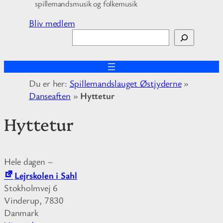
spillemandsmusik og folkemusik
Bliv medlem
S
ø
g
Du er her:
Spillemandslauget Østjyderne
»
Danseaften
»
Hyttetur
Hyttetur
Hele dagen
–
Lejrskolen i Sahl
Stokholmvej 6
Vinderup
,
7830
Danmark