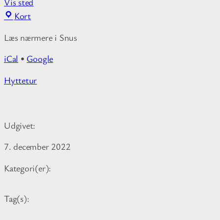
Vis sted
L
Kort
e
Læs nærmere i Snus
j
r
iCal
•
Google
s
k
M
Hyttetur
o
o
l
r
e
e
n
Udgivet:
i
i
n
7. december 2022
S
f
a
o
Kategori(er):
h
r
l
m
Tag(s):
a
t