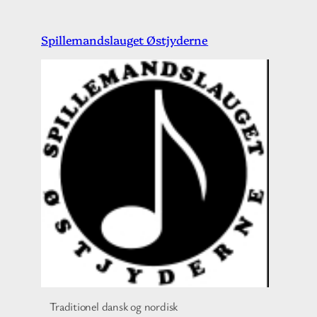
Spring
Spillemandslauget Østjyderne
til
indhold
Traditionel dansk og nordisk