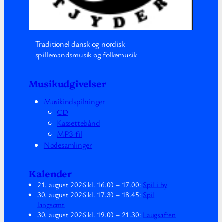
Traditionel dansk og nordisk
spillemandsmusik og folkemusik
Musikudgivelser
Musikindspilninger
CD
Kassettebånd
MP3-fil
Nodesamlinger
Kalender
21. august 2026
kl.
16.00
–
17.00
:
Spil i by
30. august 2026
kl.
17.30
–
18.45
:
Spil
langsomt
30. august 2026
kl.
19.00
–
21.30
:
Laugsaften