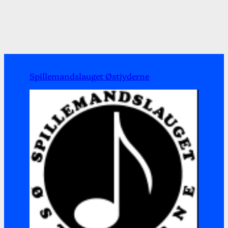
Spillemandslauget Østjyderne