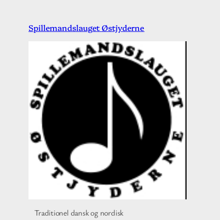
Spring
Spillemandslauget Østjyderne
til
indhold
Traditionel dansk og nordisk