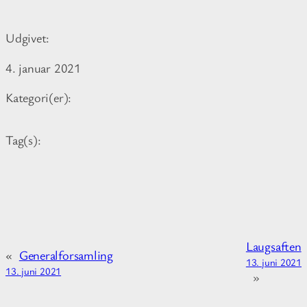
r
e
Udgivet:
i
n
4. januar 2021
f
o
Kategori(er):
r
m
Tag(s):
a
t
i
o
n
a
Laugsaften
b
«
Generalforsamling
13. juni 2021
o
13. juni 2021
»
u
t