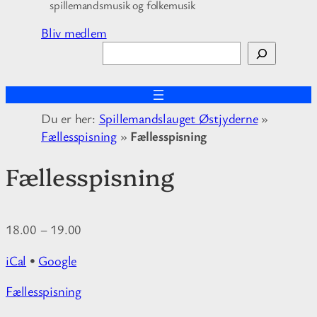
spillemandsmusik og folkemusik
Bliv medlem
S
ø
g
Du er her:
Spillemandslauget Østjyderne
»
Fællesspisning
»
Fællesspisning
Fællesspisning
18.00
–
19.00
iCal
•
Google
M
Fællesspisning
o