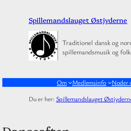
Spring
Spillemandslauget Østjyderne
til
indhold
Traditionel dansk og nor
spillemandsmusik og fol
Om
Medlemsinfo
Noder 
Du er her:
Spillemandslauget Østjydern
Danseaften