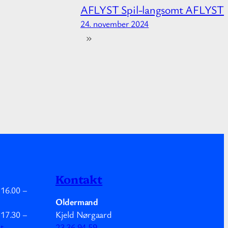
AFLYST Spil-langsomt AFLYST
24. november 2024
»
Kontakt
.
16.00
–
Oldermand
Kjeld Nørgaard
.
17.30
–
mt
23 36 94 59