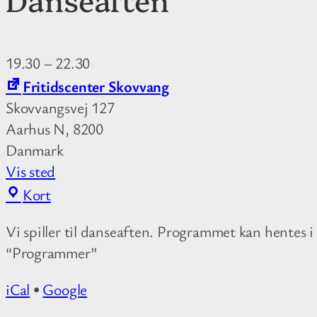
19.30
–
22.30
Fritidscenter Skovvang
Skovvangsvej 127
Aarhus N
,
8200
Danmark
Vis sted
F
Kort
r
Vi spiller til danseaften. Programmet kan hentes 
i
“Programmer”
t
i
iCal
•
Google
d