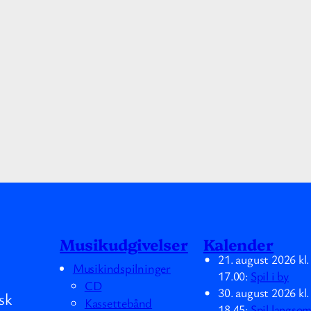
Musikudgivelser
Kalender
21. august 2026
kl
Musikindspilninger
17.00
:
Spil i by
CD
30. august 2026
kl
sk
Kassettebånd
18.45
:
Spil langso