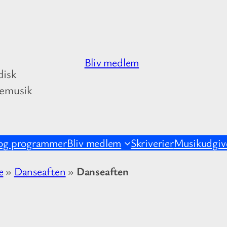
Bliv medlem
disk
kemusik
og programmer
Bliv medlem
Skriverier
Musikudgive
e
»
Danseaften
»
Danseaften