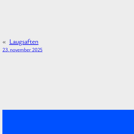
i
o
n
a
«
Laugsaften
b
23. november 2025
o
u
t