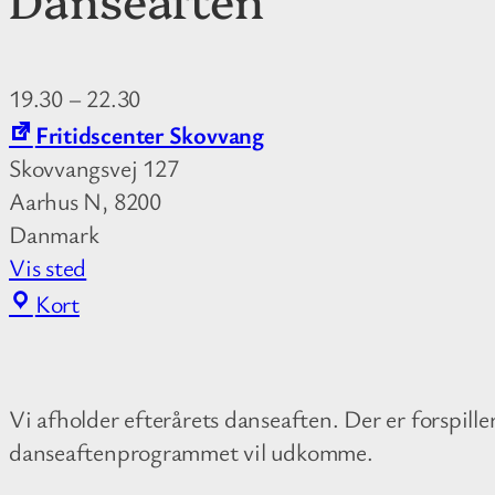
19.30
–
22.30
Fritidscenter Skovvang
Skovvangsvej 127
Aarhus N
,
8200
Danmark
Vis sted
F
Kort
r
i
t
Vi afholder efterårets danseaften. Der er forspil
i
danseaftenprogrammet vil udkomme.
d