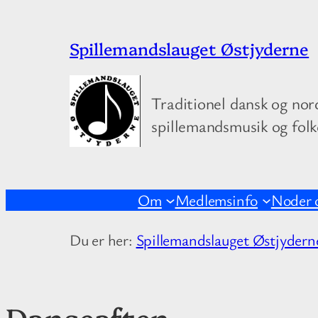
Spring
Spillemandslauget Østjyderne
til
indhold
Traditionel dansk og nor
spillemandsmusik og fol
Om
Medlemsinfo
Noder 
Du er her:
Spillemandslauget Østjydern
Danseaften