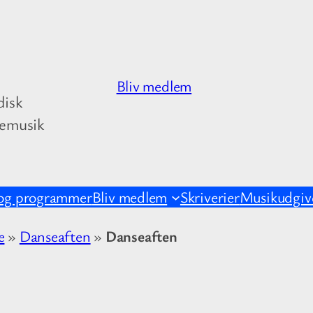
Bliv medlem
disk
kemusik
og programmer
Bliv medlem
Skriverier
Musikudgive
e
»
Danseaften
»
Danseaften