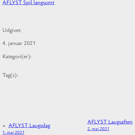
M
AFLYST Spil langsomt
o
r
e
Udgivet:
i
n
4. januar 2021
f
o
Kategori(er):
r
m
Tag(s):
a
t
i
o
n
a
AFLYST Laugsaften
b
«
AFLYST Laugsdag
2. maj 2021
o
1. maj 2021
»