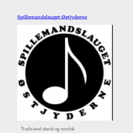
Spring
Spillemandslauget Østjyderne
til
indhold
Traditionel dansk og nordisk