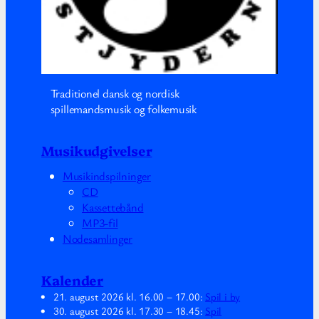
Traditionel dansk og nordisk
spillemandsmusik og folkemusik
Musikudgivelser
Musikindspilninger
CD
Kassettebånd
MP3-fil
Nodesamlinger
Kalender
21. august 2026
kl.
16.00
–
17.00
:
Spil i by
30. august 2026
kl.
17.30
–
18.45
:
Spil