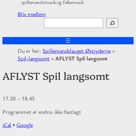
spillemandsmusik og folkemusik
Bliv medlem
S
ø
g
Du er her:
Spillemandslauget Østjyderne
»
Spil-langsomt
»
AFLYST Spil langsomt
AFLYST Spil langsomt
17.30
–
18.45
Programmet er endnu ikke fastlagt
iCal
•
Google