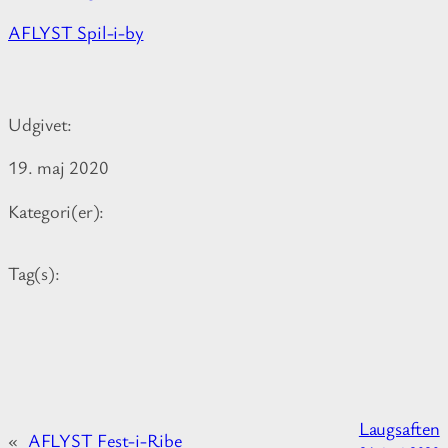
M
AFLYST Spil-i-by
o
r
e
Udgivet:
i
n
19. maj 2020
f
o
Kategori(er):
r
m
Tag(s):
a
t
i
o
n
a
Laugsaften
b
«
AFLYST Fest-i-Ribe