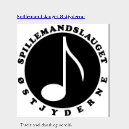
Spring
Spillemandslauget Østjyderne
til
indhold
Traditionel dansk og nordisk