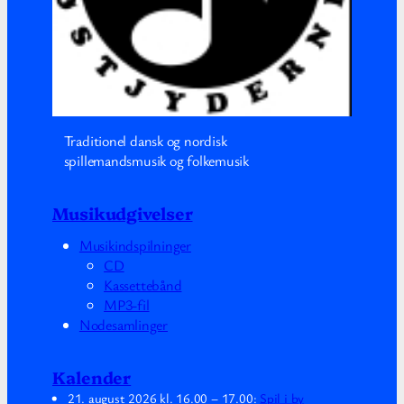
Traditionel dansk og nordisk
spillemandsmusik og folkemusik
Musikudgivelser
Musikindspilninger
CD
Kassettebånd
MP3-fil
Nodesamlinger
Kalender
21. august 2026
kl.
16.00
–
17.00
:
Spil i by