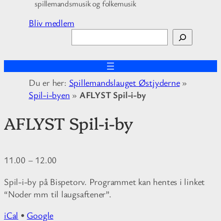
spillemandsmusik og folkemusik
Bliv medlem
S
ø
g
Du er her:
Spillemandslauget Østjyderne
»
Spil-i-byen
»
AFLYST Spil-i-by
AFLYST Spil-i-by
11.00
–
12.00
Spil-i-by på Bispetorv. Programmet kan hentes i linket
“Noder mm til laugsaftener”.
iCal
•
Google