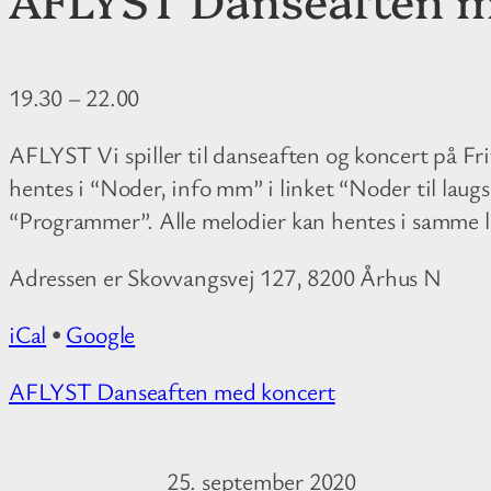
19.30
–
22.00
AFLYST Vi spiller til danseaften og koncert på F
hentes i “Noder, info mm” i linket “Noder til lau
“Programmer”. Alle melodier kan hentes i samme l
Adressen er Skovvangsvej 127, 8200 Århus N
iCal
•
Google
M
AFLYST Danseaften med koncert
o
r
25. september 2020
e