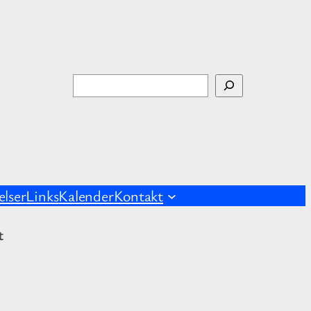
S
ø
g
lser
Links
Kalender
Kontakt
t