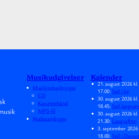
Musikudgivelser
Kalender
21. august 2026
kl
Musikindspilninger
17.00
:
Spil i by
CD
30. august 2026
kl
sk
Kassettebånd
18.45
:
Spil langso
musik
MP3-fil
30. august 2026
kl
Nodesamlinger
21.30
:
Laugsaften
3. september 2026
18.00
:
Spil i Danse