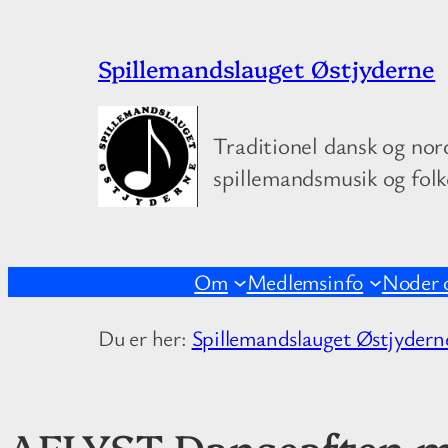
Spring
Spillemandslauget Østjyderne
til
indhold
Traditionel dansk og nor
spillemandsmusik og fol
Om
Medlemsinfo
Noder 
Du er her:
Spillemandslauget Østjydern
AFLYST Danseaften m