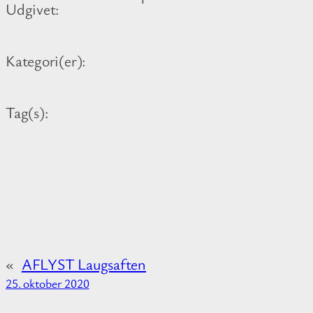
Udgivet:
i
n
Kategori(er):
f
o
r
Tag(s):
m
a
t
i
o
n
a
«
AFLYST Laugsaften
b
25. oktober 2020
o
u