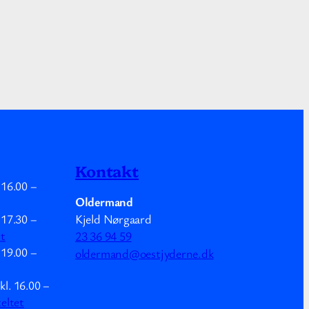
Kontakt
.
16.00
–
Oldermand
Kjeld Nørgaard
.
17.30
–
mt
23 36 94 59
.
19.00
–
oldermand@oestjyderne.dk
kl.
16.00
–
teltet