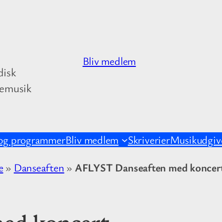
Bliv medlem
disk
kemusik
og programmer
Bliv medlem
Skriverier
Musikudgive
e
»
Danseaften
»
AFLYST Danseaften med koncer
ed koncert