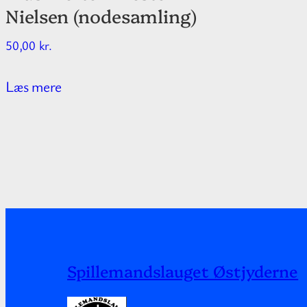
Nielsen (nodesamling)
50,00
kr.
Læs mere
Spillemandslauget Østjyderne