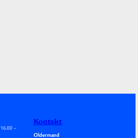
Kontakt
.
16.00
–
Oldermand