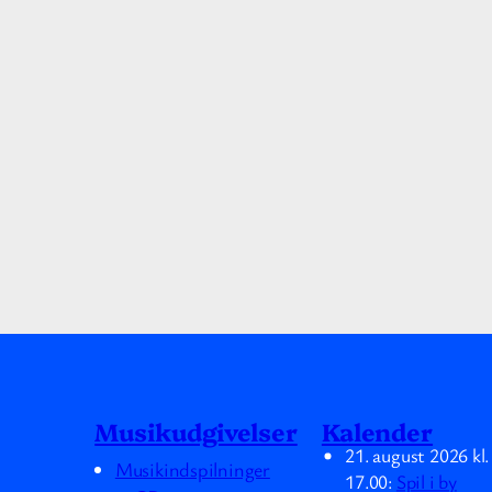
Musikudgivelser
Kalender
21. august 2026
kl
Musikindspilninger
17.00
:
Spil i by