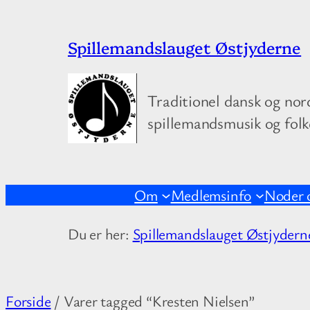
Spring
Spillemandslauget Østjyderne
til
indhold
Traditionel dansk og nor
spillemandsmusik og fol
Om
Medlemsinfo
Noder 
Du er her:
Spillemandslauget Østjydern
Forside
/ Varer tagged “Kresten Nielsen”