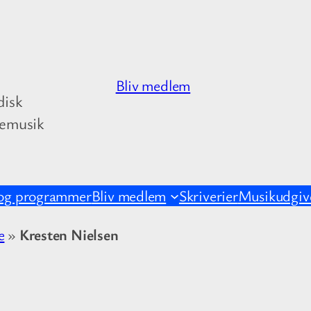
Bliv medlem
disk
kemusik
og programmer
Bliv medlem
Skriverier
Musikudgive
e
»
Kresten Nielsen