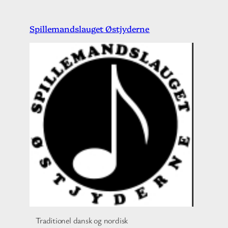
Spring
Spillemandslauget Østjyderne
til
indhold
Traditionel dansk og nordisk