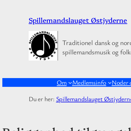
Spring
Spillemandslauget Østjyderne
til
indhold
Traditionel dansk og nor
spillemandsmusik og fol
Om
Medlemsinfo
Noder 
Du er her:
Spillemandslauget Østjydern