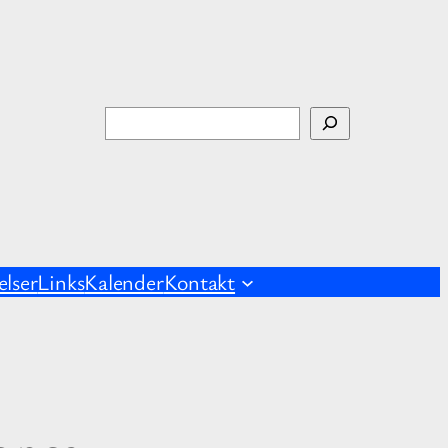
S
ø
g
lser
Links
Kalender
Kontakt