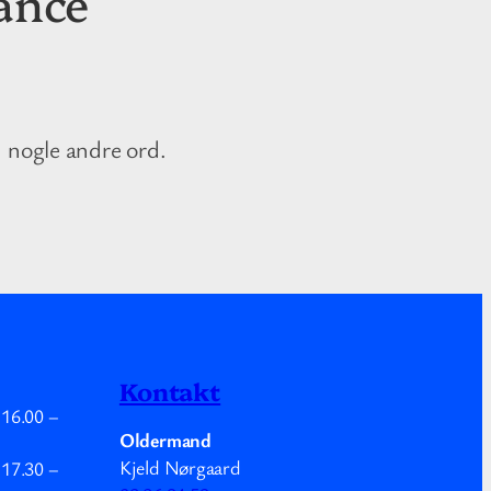
ance
 nogle andre ord.
Kontakt
.
16.00
–
Oldermand
Kjeld Nørgaard
.
17.30
–