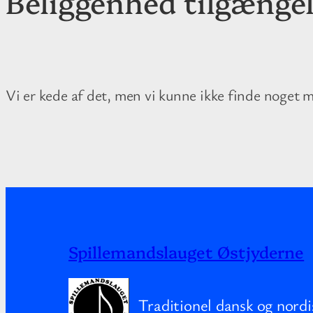
Beliggenhed tilgænge
Vi er kede af det, men vi kunne ikke finde noget 
Spillemandslauget Østjyderne
Traditionel dansk og nordi