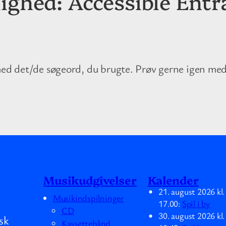
lighed:
Accessible Entr
med det/de søgeord, du brugte. Prøv gerne igen med
Musikudgivelser
Kalender
21. august 2026
kl
Musikindspilninger
17.00
:
Spil i by
CD
30. august 2026
kl
sk
Kassettebånd