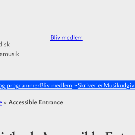
Bliv medlem
disk
kemusik
og programmer
Bliv medlem
Skriverier
Musikudgive
e
»
Accessible Entrance