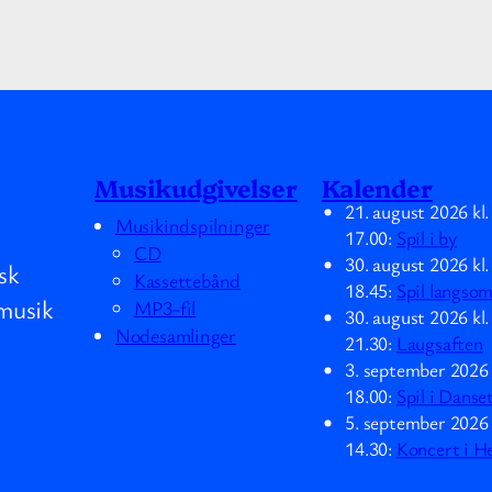
Musikudgivelser
Kalender
21. august 2026
kl
Musikindspilninger
17.00
:
Spil i by
CD
30. august 2026
kl
sk
Kassettebånd
18.45
:
Spil langso
musik
MP3-fil
30. august 2026
kl
Nodesamlinger
21.30
:
Laugsaften
3. september 2026
18.00
:
Spil i Danse
5. september 2026
14.30
:
Koncert i H