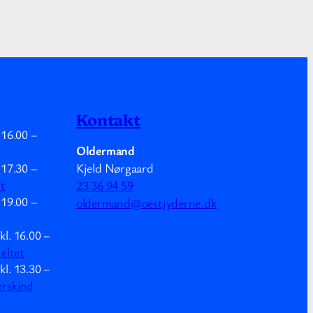
Kontakt
.
16.00
–
Oldermand
Kjeld Nørgaard
.
17.30
–
mt
23 36 94 59
.
19.00
–
oldermand@oestjyderne.dk
kl.
16.00
–
teltet
kl.
13.30
–
erskind