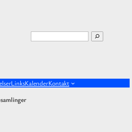
S
ø
g
lser
Links
Kalender
Kontakt
esamlinger