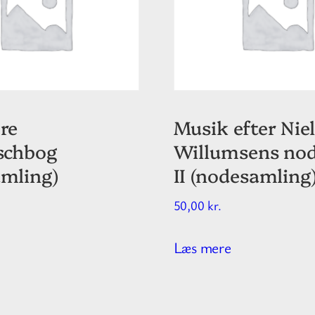
re
Musik efter Niel
schbog
Willumsens no
amling)
II (nodesamling
50,00
kr.
Læs mere