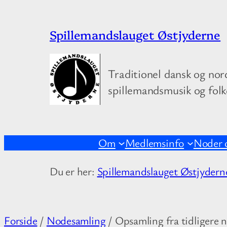
Spring
Spillemandslauget Østjyderne
til
indhold
Traditionel dansk og nor
spillemandsmusik og fol
Om
Medlemsinfo
Noder 
Du er her:
Spillemandslauget Østjydern
Forside
/
Nodesamling
/ Opsamling fra tidligere 