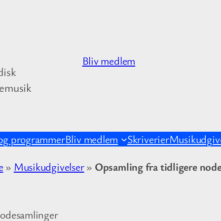
Bliv medlem
disk
kemusik
og programmer
Bliv medlem
Skriverier
Musikudgive
e
»
Musikudgivelser
»
Opsamling fra tidligere nod
nodesamlinger