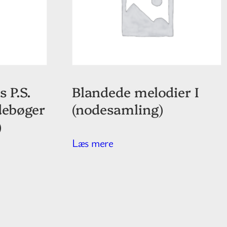
s P.S.
Blandede melodier I
debøger
(nodesamling)
)
Læs mere