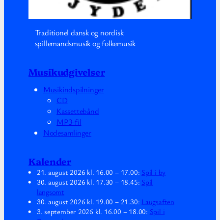
Traditionel dansk og nordisk
spillemandsmusik og folkemusik
Musikudgivelser
Musikindspilninger
CD
Kassettebånd
MP3-fil
Nodesamlinger
Kalender
21. august 2026
kl.
16.00
–
17.00
:
Spil i by
30. august 2026
kl.
17.30
–
18.45
:
Spil
langsomt
30. august 2026
kl.
19.00
–
21.30
:
Laugsaften
3. september 2026
kl.
16.00
–
18.00
:
Spil i