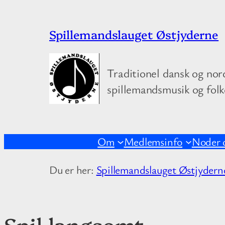
Spring
Spillemandslauget Østjyderne
til
indhold
Traditionel dansk og nor
spillemandsmusik og fol
Om
Medlemsinfo
Noder 
Du er her:
Spillemandslauget Østjydern
Spil langsomt