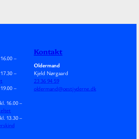
Kontakt
.
16.00
–
Oldermand
Kjeld Nørgaard
.
17.30
–
mt
23 36 94 59
.
19.00
–
oldermand@oestjyderne.dk
kl.
16.00
–
teltet
kl.
13.30
–
erskind