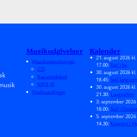
Musikudgivelser
Kalender
21. august 2026
kl
Musikindspilninger
17.00
:
Spil i by
CD
30. august 2026
kl
sk
Kassettebånd
18.45
:
Spil langso
musik
MP3-fil
30. august 2026
kl
Nodesamlinger
21.30
:
Laugsaften
3. september 2026
18.00
:
Spil i Danse
5. september 2026
14.30
:
Koncert i H