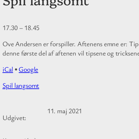
17.30
–
18.45
Ove Andersen er forspiller. Aftenens emne er: Tips 
denne første del af aftenen vil tipsene og tricksen
iCal
•
Google
M
Spil langsomt
o
r
11. maj 2021
e
Udgivet:
i
n