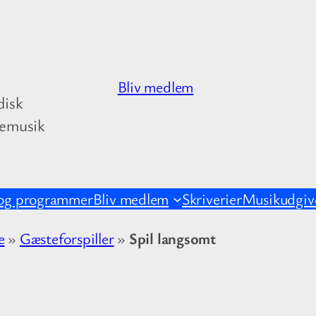
Bliv medlem
disk
kemusik
og programmer
Bliv medlem
Skriverier
Musikudgive
e
»
Gæsteforspiller
»
Spil langsomt