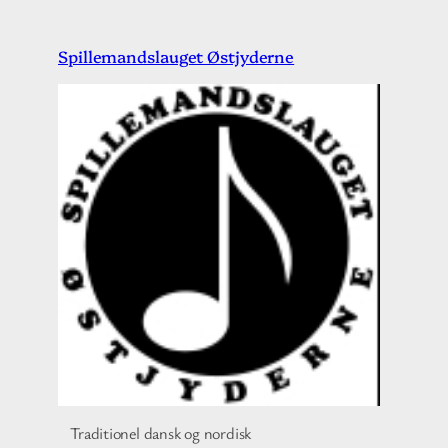
Spring
Spillemandslauget Østjyderne
til
indhold
Traditionel dansk og nordisk