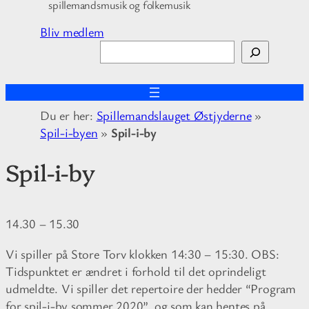
spillemandsmusik og folkemusik
Bliv medlem
S
ø
g
Du er her:
Spillemandslauget Østjyderne
»
Spil-i-byen
»
Spil-i-by
Spil-i-by
14.30
–
15.30
Vi spiller på Store Torv klokken 14:30 – 15:30. OBS:
Tidspunktet er ændret i forhold til det oprindeligt
udmeldte. Vi spiller det repertoire der hedder “Program
for spil-i-by sommer 2020”, og som kan hentes på