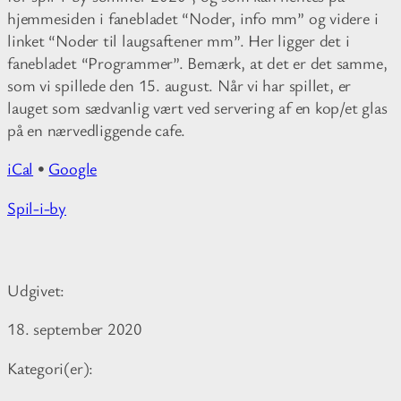
hjemmesiden i fanebladet “Noder, info mm” og videre i
linket “Noder til laugsaftener mm”. Her ligger det i
fanebladet “Programmer”. Bemærk, at det er det samme,
som vi spillede den 15. august. Når vi har spillet, er
lauget som sædvanlig vært ved servering af en kop/et glas
på en nærvedliggende cafe.
iCal
•
Google
M
Spil-i-by
o
r
e
Udgivet:
i
n
18. september 2020
f
o
Kategori(er):
r