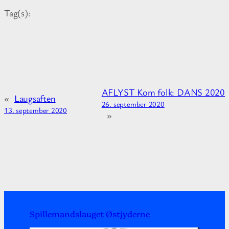
m
Tag(s):
a
t
i
o
n
a
AFLYST Kom folk: DANS 2020
b
«
Laugsaften
26. september 2020
o
13. september 2020
»
u
t
Spillemandslauget Østjyderne