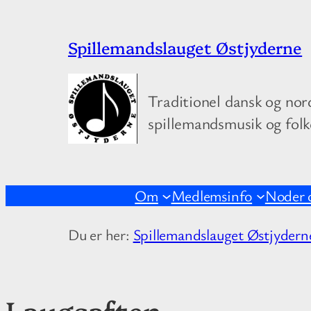
Spring
Spillemandslauget Østjyderne
til
indhold
Traditionel dansk og nor
spillemandsmusik og fol
Om
Medlemsinfo
Noder 
Du er her:
Spillemandslauget Østjydern
Laugsaften