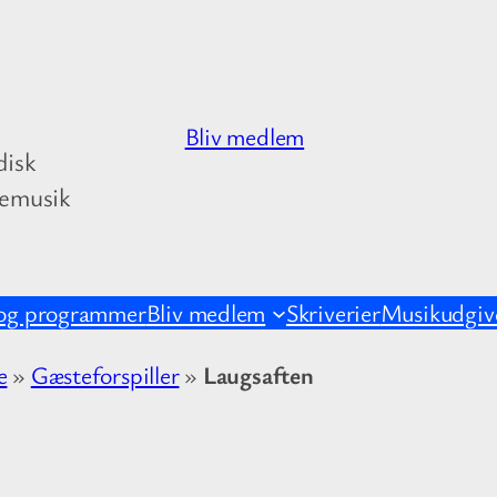
Bliv medlem
disk
kemusik
og programmer
Bliv medlem
Skriverier
Musikudgive
e
»
Gæsteforspiller
»
Laugsaften