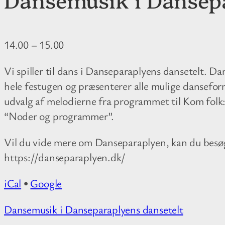
14.00
–
15.00
Vi spiller til dans i Danseparaplyens dansetelt. Da
hele festugen og præsenterer alle mulige danseformer
udvalg af melodierne fra programmet til Kom fol
“Noder og programmer”.
Vil du vide mere om Danseparaplyen, kan du bes
https://danseparaplyen.dk/
iCal
•
Google
M
Dansemusik i Danseparaplyens dansetelt
o