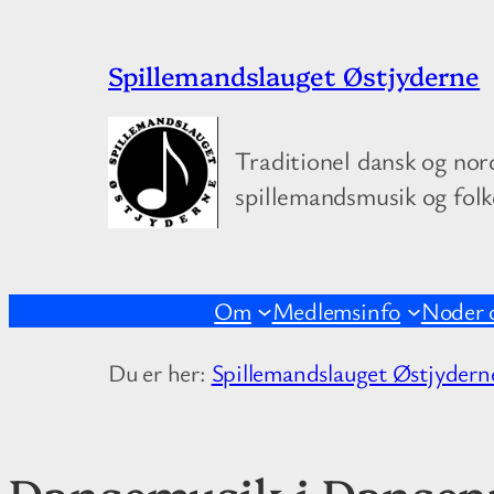
Spring
Spillemandslauget Østjyderne
til
indhold
Traditionel dansk og nor
spillemandsmusik og fol
Om
Medlemsinfo
Noder 
Du er her:
Spillemandslauget Østjydern
Dansemusik i Dansepa