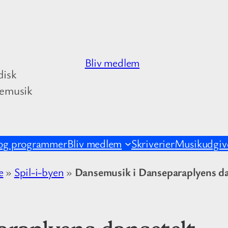
Bliv medlem
disk
kemusik
og programmer
Bliv medlem
Skriverier
Musikudgive
e
»
Spil-i-byen
»
Dansemusik i Danseparaplyens da
raplyens dansetelt