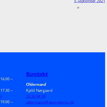
5. september 2021
»
Kontakt
.
16.00
–
Oldermand
Kjeld Nørgaard
.
17.30
–
mt
23 36 94 59
.
19.00
–
oldermand@oestjyderne.dk