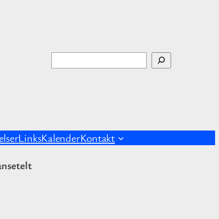
S
ø
g
lser
Links
Kalender
Kontakt
nsetelt