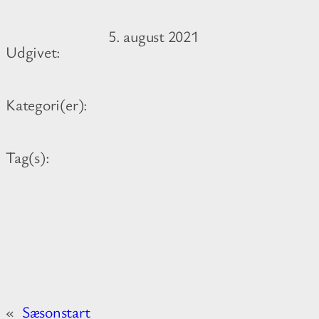
r
5. august 2021
e
Udgivet:
i
n
Kategori(er):
f
o
r
Tag(s):
m
a
t
i
o
n
a
«
Sæsonstart
b