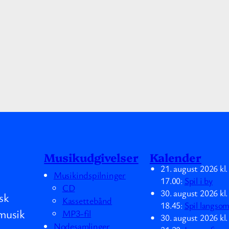
Musikudgivelser
Kalender
21. august 2026
kl
Musikindspilninger
17.00
:
Spil i by
CD
30. august 2026
kl
sk
Kassettebånd
18.45
:
Spil langso
musik
MP3-fil
30. august 2026
kl
Nodesamlinger