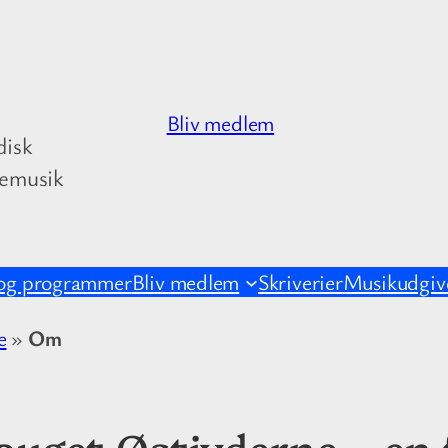
Bliv medlem
disk
kemusik
og programmer
Bliv medlem
Skriverier
Musikudgive
e
»
Om
uget Østjyderne – en 