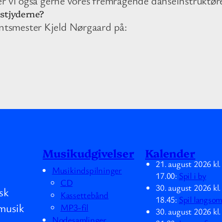
er vi også gerne vores fremragende danseinstruktøre
stjyderne?
ntsmester Kjeld Nørgaard på:
Musikudgivelser
Kalender
21. august 2026
kl
Musikindspilninger
17.00
:
Spil i by
CD
30. august 2026
kl
sk
Kassettebånd
18.45
:
Spil langso
musik
MP3-fil
30. august 2026
kl
Nodesamlinger