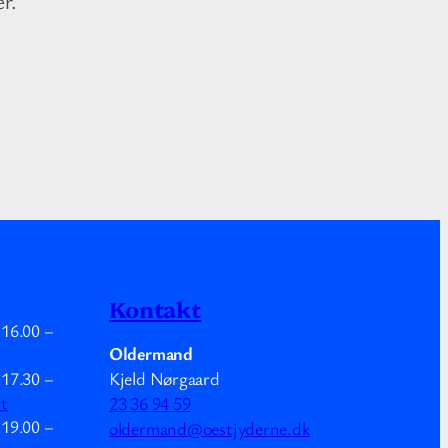
r.
Kontakt
.
16.00
–
Oldermand
Kjeld Nørgaard
.
17.30
–
mt
23 36 94 59
.
19.00
–
oldermand@oestjyderne.dk