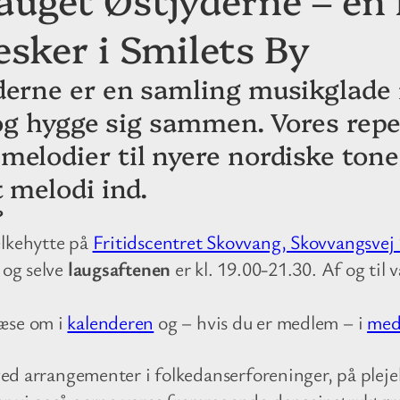
sker i Smilets By
derne er en samling musikglade
e og hygge sig sammen. Vores rep
elodier til nyere nordiske tone
 melodi ind.
?
ælkehytte på
Fritidscentret Skovvang, Skovvangsvej
 og selve
laugsaftenen
er kl. 19.00-21.30. Af og til v
læse om i
kalenderen
og – hvis du er medlem – i
med
 ved arrangementer i folkedanserforeninger, på pleje