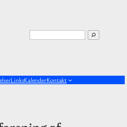
S
ø
g
lser
Links
Kalender
Kontakt
forening af