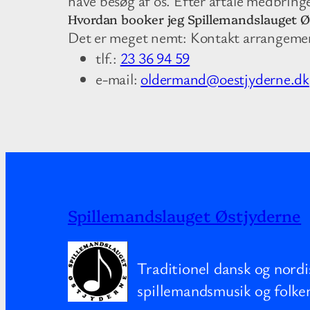
have besøg af os. Efter aftale medbring
Hvordan booker jeg Spillemandslauget Ø
Det er meget nemt: Kontakt arrangeme
tlf.:
23 36 94 59
e-mail:
oldermand@oestjyderne.dk
Spillemandslauget Østjyderne
Traditionel dansk og nordi
spillemandsmusik og folke