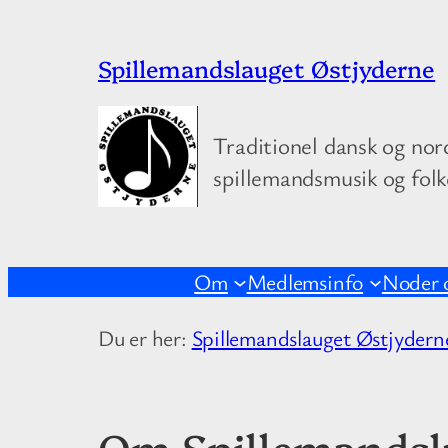
Spring
Spillemandslauget Østjyderne
til
indhold
Traditionel dansk og nor
spillemandsmusik og fol
Om
Medlemsinfo
Noder 
Du er her:
Spillemandslauget Østjydern
Om Spillemandsla