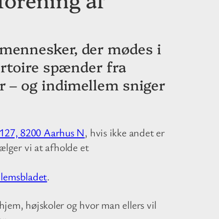
 mennesker, der mødes i
ertoire spænder fra
r – og indimellem sniger
 127, 8200 Aarhus N
, hvis ikke andet er
ælger vi at afholde et
lemsbladet
.
hjem, højskoler og hvor man ellers vil